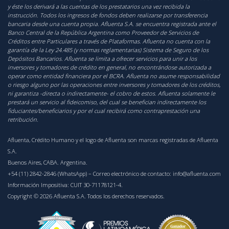
y éste los derivará a las cuentas de los prestatarios una vez recibida la
instrucción. Todos los ingresos de fondos deben realizarse por transferencia
bancaria desde una cuenta propia. Afluenta S.A. se encuentra registrada ante el
Banco Central de la República Argentina como Proveedor de Servicios de
Créditos entre Particulares a través de Plataformas. Afluenta no cuenta con la
garantía de la Ley 24.485 (y normas reglamentarias) Sistema de Seguro de los
Depósitos Bancarios. Afluenta se limita a ofrecer servicios para unir a los
inversores y tomadores de crédito en general, no encontrándose autorizada a
operar como entidad financiera por el BCRA. Afluenta no asume responsabilidad
o riesgo alguno por las operaciones entre inversores y tomadores de los créditos,
ni garantiza -directa o indirectamente- el cobro de estos. Afluenta solamente le
prestará un servicio al fideicomiso, del cual se benefician indirectamente los
fiduciantes/beneficiarios y por el cual recibirá como contraprestación una
retribución.
Afluenta, Crédito Humano y el logo de Afluenta son marcas registradas de Afluenta
S.A.
Buenos Aires, CABA. Argentina.
+54 (11) 2842-2846 (WhatsApp)
– Correo electrónico de contacto:
info@afluenta.com
Información Impositiva: CUIT 30-71178121-4.
Copyright © 2026 Afluenta S.A. Todos los derechos reservados.