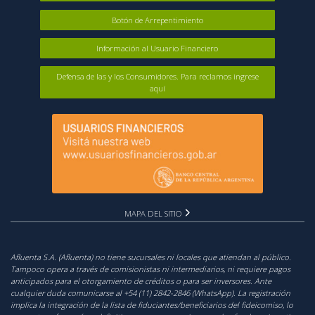
Botón de Arrepentimiento
Información al Usuario Financiero
Defensa de las y los Consumidores. Para reclamos ingrese
aquí
MAPA DEL SITIO
Afluenta S.A. (Afluenta) no tiene sucursales ni locales que atiendan al público.
Tampoco opera a través de comisionistas ni intermediarios, ni requiere pagos
anticipados para el otorgamiento de créditos o para ser inversores. Ante
cualquier duda comunicarse al +54 (11) 2842-2846 (WhatsApp). La registración
implica la integración de la lista de fiduciantes/beneficiarios del fideicomiso, lo