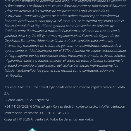
que se transformará en definitivo una vez que se ingresen los fondos a invertir en
el fideicomiso. Los fondos que se van a fiduciar/invertir se transfieren al fiduciario
y éste los derivará a las cuentas de los prestatarios una vez recibida la
instrucción. Todos los ingresos de fondos deben realizarse por transferencia
bancaria desde una cuenta propia. Afluenta S.A. se encuentra registrada ante el
Banco Central de la República Argentina como Proveedor de Servicios de
Créditos entre Particulares a través de Plataformas. Afluenta no cuenta con la
garantía de la Ley 24.485 (y normas reglamentarias) Sistema de Seguro de los
Depósitos Bancarios. Afluenta se limita a ofrecer servicios para unir a los
inversores y tomadores de crédito en general, no encontrándose autorizada a
operar como entidad financiera por el BCRA. Afluenta no asume responsabilidad
o riesgo alguno por las operaciones entre inversores y tomadores de los créditos,
ni garantiza -directa o indirectamente- el cobro de estos. Afluenta solamente le
prestará un servicio al fideicomiso, del cual se benefician indirectamente los
fiduciantes/beneficiarios y por el cual recibirá como contraprestación una
retribución.
Afluenta, Crédito Humano y el logo de Afluenta son marcas registradas de Afluenta
S.A.
Buenos Aires, CABA. Argentina.
+54 (11) 2842-2846 (WhatsApp)
– Correo electrónico de contacto:
info@afluenta.com
Información Impositiva: CUIT 30-71178121-4.
Copyright © 2026 Afluenta S.A. Todos los derechos reservados.