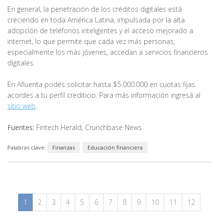
En general, la penetración de los créditos digitales está
creciendo en toda América Latina, impulsada por la alta
adopción de teléfonos inteligentes y el acceso mejorado a
internet, lo que permite que cada vez más personas,
especialmente los más jóvenes, accedan a servicios financieros
digitales.
En Afluenta podés solicitar hasta $5.000.000 en cuotas fijas
acordes a tu perfil crediticio. Para más información ingresá al
sitio web
.
Fuentes:
Fintech Herald, Crunchbase News
Palabras clave:
Finanzas
Educación financiera
1
2
3
4
5
6
7
8
9
10
11
12