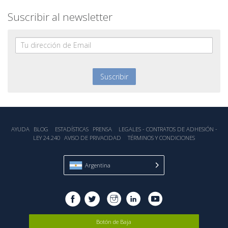
Suscribir al newsletter
AYUDA
BLOG
ESTADÍSTICA‎S
PRENSA
LEGALES - CONTRATOS DE ADHESIÓN -
LEY 24.240
AVISO DE PRIVACIDAD
TÉRMINOS Y CONDICIONES
Argentina
Botón de Baja