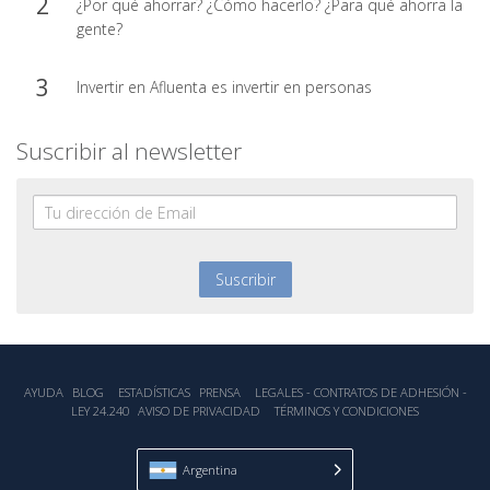
¿Por qué ahorrar? ¿Cómo hacerlo? ¿Para qué ahorra la
gente?
Invertir en Afluenta es invertir en personas
Suscribir al newsletter
AYUDA
BLOG
ESTADÍSTICA‎S
PRENSA
LEGALES - CONTRATOS DE ADHESIÓN -
LEY 24.240
AVISO DE PRIVACIDAD
TÉRMINOS Y CONDICIONES
Argentina