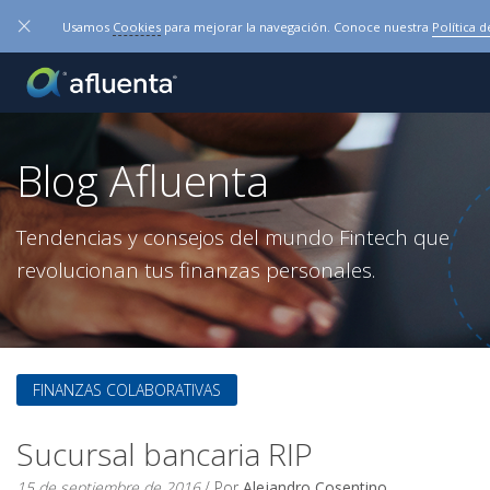
×
Usamos
Cookies
para mejorar la navegación. Conoce nuestra
Política 
Blog Afluenta
Tendencias y consejos del mundo Fintech que
revolucionan tus finanzas personales.
FINANZAS COLABORATIVAS
Sucursal bancaria RIP
15 de septiembre de 2016
/ Por
Alejandro Cosentino