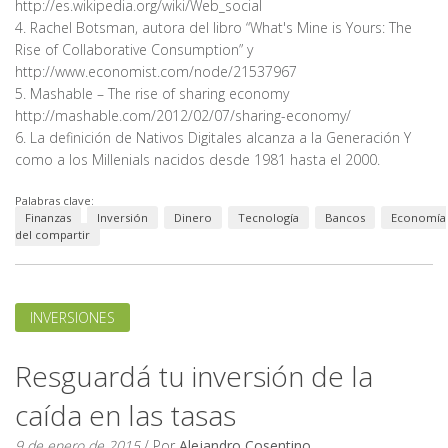
http://es.wikipedia.org/wiki/Web_social
4. Rachel Botsman, autora del libro “What's Mine is Yours: The
Rise of Collaborative Consumption” y
http://www.economist.com/node/21537967
5. Mashable – The rise of sharing economy
http://mashable.com/2012/02/07/sharing-economy/
6. La definición de Nativos Digitales alcanza a la Generación Y
como a los Millenials nacidos desde 1981 hasta el 2000.
Palabras clave:
Finanzas
Inversión
Dinero
Tecnología
Bancos
Economía
del compartir
INVERSIONES
Resguardá tu inversión de la
caída en las tasas
9 de enero de 2015
/ Por
Alejandro Cosentino