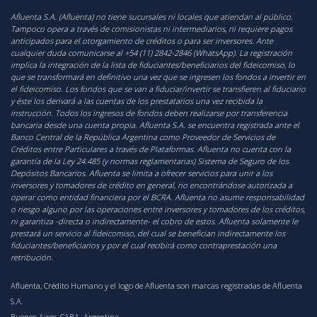
Afluenta S.A. (Afluenta) no tiene sucursales ni locales que atiendan al público.
Tampoco opera a través de comisionistas ni intermediarios, ni requiere pagos
anticipados para el otorgamiento de créditos o para ser inversores. Ante
cualquier duda comunicarse al +54 (11) 2842-2846 (WhatsApp). La registración
implica la integración de la lista de fiduciantes/beneficiarios del fideicomiso, lo
que se transformará en definitivo una vez que se ingresen los fondos a invertir en
el fideicomiso. Los fondos que se van a fiduciar/invertir se transfieren al fiduciario
y éste los derivará a las cuentas de los prestatarios una vez recibida la
instrucción. Todos los ingresos de fondos deben realizarse por transferencia
bancaria desde una cuenta propia. Afluenta S.A. se encuentra registrada ante el
Banco Central de la República Argentina como Proveedor de Servicios de
Créditos entre Particulares a través de Plataformas. Afluenta no cuenta con la
garantía de la Ley 24.485 (y normas reglamentarias) Sistema de Seguro de los
Depósitos Bancarios. Afluenta se limita a ofrecer servicios para unir a los
inversores y tomadores de crédito en general, no encontrándose autorizada a
operar como entidad financiera por el BCRA. Afluenta no asume responsabilidad
o riesgo alguno por las operaciones entre inversores y tomadores de los créditos,
ni garantiza -directa o indirectamente- el cobro de estos. Afluenta solamente le
prestará un servicio al fideicomiso, del cual se benefician indirectamente los
fiduciantes/beneficiarios y por el cual recibirá como contraprestación una
retribución.
Afluenta, Crédito Humano y el logo de Afluenta son marcas registradas de Afluenta
S.A.
Buenos Aires, CABA. Argentina.