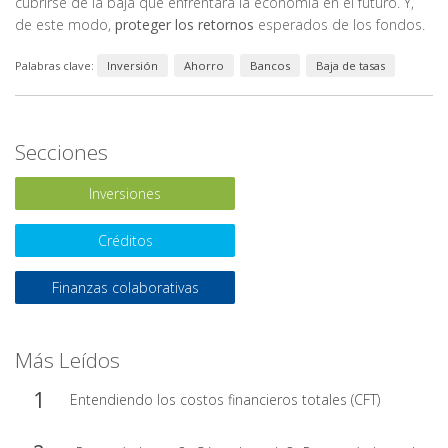
cubrirse de la baja que enfrentará la economía en el futuro. Y,
de este modo,
proteger los retornos
esperados de los fondos.
Palabras clave:
Inversión
Ahorro
Bancos
Baja de tasas
Secciones
Inversiones
Créditos
Finanzas colaborativas
Más Leídos
Entendiendo los costos financieros totales (CFT)