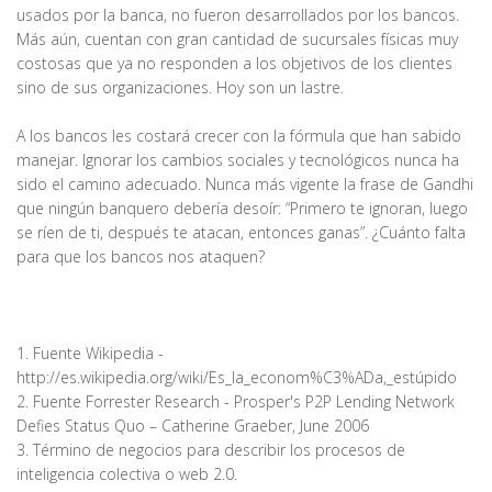
usados por la banca, no fueron desarrollados por los bancos.
Más aún, cuentan con gran cantidad de sucursales físicas muy
costosas que ya no responden a los objetivos de los clientes
sino de sus organizaciones. Hoy son un lastre.
A los bancos les costará crecer con la fórmula que han sabido
manejar. Ignorar los cambios sociales y tecnológicos nunca ha
sido el camino adecuado. Nunca más vigente la frase de Gandhi
que ningún banquero debería desoír: “Primero te ignoran, luego
se ríen de ti, después te atacan, entonces ganas”. ¿Cuánto falta
para que los bancos nos ataquen?
1. Fuente Wikipedia -
http://es.wikipedia.org/wiki/Es_la_econom%C3%ADa,_estúpido
2. Fuente Forrester Research - Prosper's P2P Lending Network
Defies Status Quo – Catherine Graeber, June 2006
3. Término de negocios para describir los procesos de
inteligencia colectiva o web 2.0.