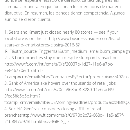
donde se respeta el estado de derecho. La tecnología es así,
cambia la manera en que funcionan los mercados de manera
disruptiva. En resumen, los bancos tienen competencia. Algunos
aún no se dieron cuenta.
1. Sears and Kmart just closed nearly 80 stores — see if your
local store is on the list http://www.businessinsider.com/list-of-
sears-and-kmart-stores-closing-2016-8?
IR=T&utm_source=Triggermail&utm_medium=email&utm_campaign=
2. US bank branches stay open despite slump in transactions
http://www.ft.com/intl/cms/s/0/ef20337c-1d27-11e6-a7bc-
ee846770ec15.html?
ftcamp=crm/email//nbe/CompaniesBySector/product#axzz49Zcks
3. Bank of America axe hovers over thousands of retail jobs
http://www.ft.com/intl/cms/s/0/ca9635d8-3280-11e6-ad39-
3fee5ffe5b5b.html?
ftcamp=crm/email//nbe/USMorningHeadlines/product#axzz4BhQX
4. Société Générale considers closing a fifth of retail
brancheshttp://www.ft.com/cms/s/0/970d2c72-668d-11e5-a57f-
21b88f7d973f.html#axzz4GIETSgLk