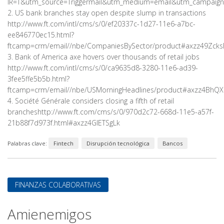
IR=T&utm_source=Triggermail&utm_medium=email&utm_campaign=
2. US bank branches stay open despite slump in transactions
http://www.ft.com/intl/cms/s/0/ef20337c-1d27-11e6-a7bc-
ee846770ec15.html?
ftcamp=crm/email//nbe/CompaniesBySector/product#axzz49Zcks
3. Bank of America axe hovers over thousands of retail jobs
http://www.ft.com/intl/cms/s/0/ca9635d8-3280-11e6-ad39-
3fee5ffe5b5b.html?
ftcamp=crm/email//nbe/USMorningHeadlines/product#axzz4BhQX
4. Société Générale considers closing a fifth of retail
brancheshttp://www.ft.com/cms/s/0/970d2c72-668d-11e5-a57f-
21b88f7d973f.html#axzz4GIETSgLk
Palabras clave:
Fintech
Disrupción tecnológica
Bancos
FINANZAS COLABORATIVAS
Amienemigos