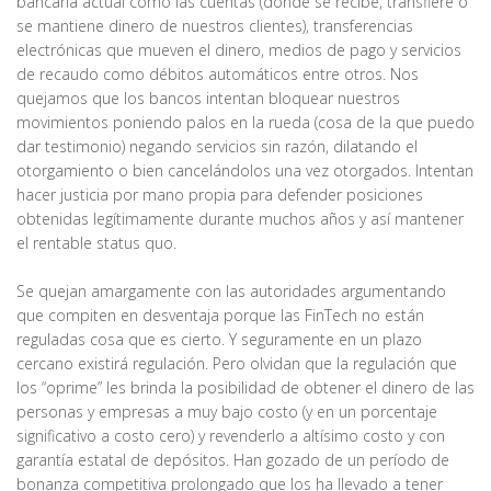
bancaria actual como las cuentas (donde se recibe, transfiere o
se mantiene dinero de nuestros clientes), transferencias
electrónicas que mueven el dinero, medios de pago y servicios
de recaudo como débitos automáticos entre otros. Nos
quejamos que los bancos intentan bloquear nuestros
movimientos poniendo palos en la rueda (cosa de la que puedo
dar testimonio) negando servicios sin razón, dilatando el
otorgamiento o bien cancelándolos una vez otorgados. Intentan
hacer justicia por mano propia para defender posiciones
obtenidas legítimamente durante muchos años y así mantener
el rentable status quo.
Se quejan amargamente con las autoridades argumentando
que compiten en desventaja porque las FinTech no están
reguladas cosa que es cierto. Y seguramente en un plazo
cercano existirá regulación. Pero olvidan que la regulación que
los “oprime” les brinda la posibilidad de obtener el dinero de las
personas y empresas a muy bajo costo (y en un porcentaje
significativo a costo cero) y revenderlo a altísimo costo y con
garantía estatal de depósitos. Han gozado de un período de
bonanza competitiva prolongado que los ha llevado a tener