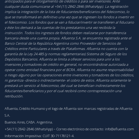
anticipados para el otorgamiento de créditos o para ser inversores. Ante
cualquier duda comunicarse al +54 (11) 2842-2846 (WhatsApp). La registración
implica la integración de la lista de fiduciantes/beneficiarios del fideicomiso, lo
que se transformará en definitivo una vez que se ingresen los fondos a invertir en
el fideicomiso. Los fondos que se van a fiduciar/invertir se transfieren al fiduciario
y éste los derivará a las cuentas de los prestatarios una vez recibida la
instrucción. Todos los ingresos de fondos deben realizarse por transferencia
bancaria desde una cuenta propia. Afluenta S.A. se encuentra registrada ante el
Banco Central de la República Argentina como Proveedor de Servicios de
Créditos entre Particulares a través de Plataformas. Afluenta no cuenta con la
garantía de la Ley 24.485 (y normas reglamentarias) Sistema de Seguro de los
Depósitos Bancarios. Afluenta se limita a ofrecer servicios para unir a los
inversores y tomadores de crédito en general, no encontrándose autorizada a
operar como entidad financiera por el BCRA. Afluenta no asume responsabilidad
o riesgo alguno por las operaciones entre inversores y tomadores de los créditos,
ni garantiza -directa o indirectamente- el cobro de estos. Afluenta solamente le
prestará un servicio al fideicomiso, del cual se benefician indirectamente los
fiduciantes/beneficiarios y por el cual recibirá como contraprestación una
retribución.
Afluenta, Crédito Humano y el logo de Afluenta son marcas registradas de Afluenta
S.A.
Buenos Aires, CABA. Argentina.
+54 (11) 2842-2846 (WhatsApp)
– Correo electrónico de contacto:
info@afluenta.com
Información Impositiva: CUIT 30-71178121-4.