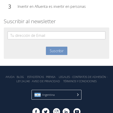
Invertir en Afluenta es invertir en personas
Suscribir al newsletter
AYUDA
BLOG
ESTADÍSTICA‎S
PRENSA
LEGALES - CONTRATOS DE ADHESIÓN -
LEY 24.240
AVISO DE PRIVACIDAD
TÉRMINOS Y CONDICIONES
Argentina