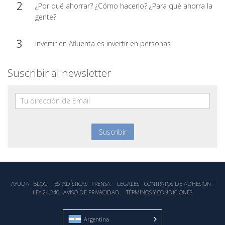
¿Por qué ahorrar? ¿Cómo hacerlo? ¿Para qué ahorra la
gente?
Invertir en Afluenta es invertir en personas
Suscribir al newsletter
AYUDA
BLOG
ESTADÍSTICA‎S
PRENSA
LEGALES - CONTRATOS DE ADHESIÓN -
LEY 24.240
AVISO DE PRIVACIDAD
TÉRMINOS Y CONDICIONES
Argentina