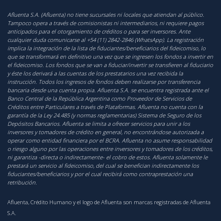
Afluenta S.A. (Afluenta) no tiene sucursales ni locales que atiendan al público.
Tampoco opera a través de comisionistas ni intermediarios, ni requiere pagos
anticipados para el otorgamiento de créditos o para ser inversores. Ante
cualquier duda comunicarse al +54 (11) 2842-2846 (WhatsApp). La registración
implica la integración de la lista de fiduciantes/beneficiarios del fideicomiso, lo
que se transformará en definitivo una vez que se ingresen los fondos a invertir en
el fideicomiso. Los fondos que se van a fiduciar/invertir se transfieren al fiduciario
y éste los derivará a las cuentas de los prestatarios una vez recibida la
instrucción. Todos los ingresos de fondos deben realizarse por transferencia
bancaria desde una cuenta propia. Afluenta S.A. se encuentra registrada ante el
Banco Central de la República Argentina como Proveedor de Servicios de
Créditos entre Particulares a través de Plataformas. Afluenta no cuenta con la
garantía de la Ley 24.485 (y normas reglamentarias) Sistema de Seguro de los
Depósitos Bancarios. Afluenta se limita a ofrecer servicios para unir a los
inversores y tomadores de crédito en general, no encontrándose autorizada a
operar como entidad financiera por el BCRA. Afluenta no asume responsabilidad
o riesgo alguno por las operaciones entre inversores y tomadores de los créditos,
ni garantiza -directa o indirectamente- el cobro de estos. Afluenta solamente le
prestará un servicio al fideicomiso, del cual se benefician indirectamente los
fiduciantes/beneficiarios y por el cual recibirá como contraprestación una
retribución.
Afluenta, Crédito Humano y el logo de Afluenta son marcas registradas de Afluenta
S.A.