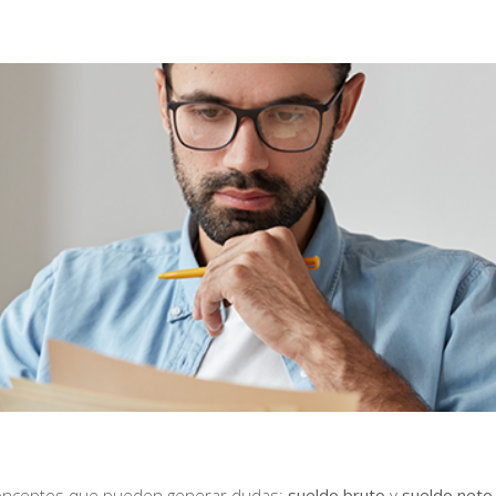
 conceptos que pueden generar dudas:
sueldo bruto
y
sueldo neto.