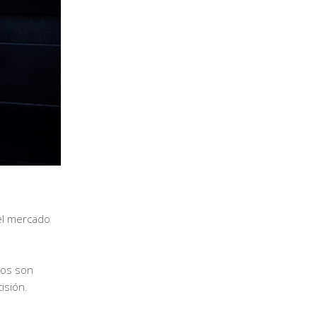
 el mercado
bos son
isión.