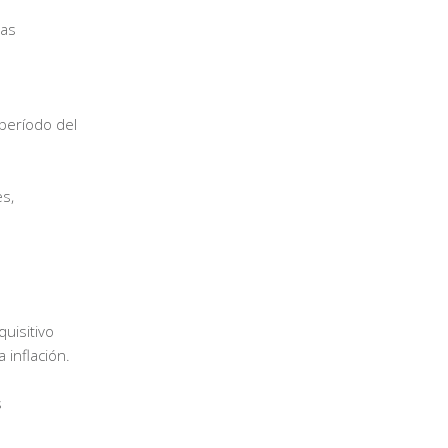
las
 período del
es,
quisitivo
 inflación.
s