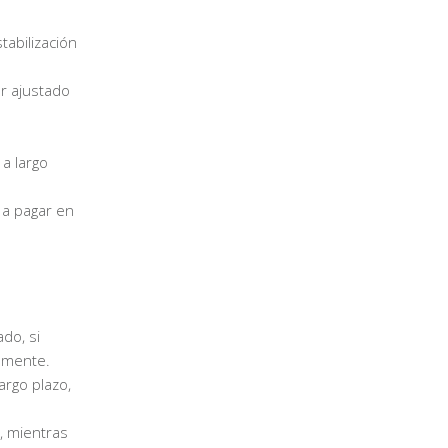
tabilización
ar ajustado
a largo
 a pagar en
do, si
almente.
argo plazo,
, mientras