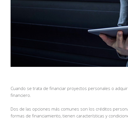
Cuando se trata de financiar proyectos personales o adqui
financiero.
Dos de las opciones más comunes son los créditos personal
formas de financiamiento, tienen características y condici