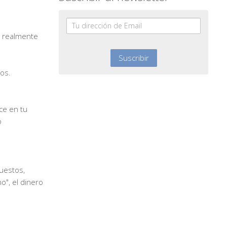
o realmente
los.
ce en tu
o
uestos,
o", el dinero