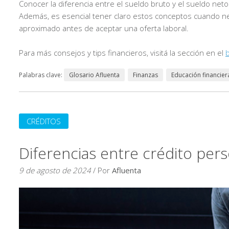
Conocer la diferencia entre el sueldo bruto y el sueldo neto
Además, es esencial tener claro estos conceptos cuando neg
aproximado antes de aceptar una oferta laboral.
Para más consejos y tips financieros, visitá la sección en el
b
Palabras clave:
Glosario Afluenta
Finanzas
Educación financier
CRÉDITOS
Diferencias entre crédito per
9 de agosto de 2024
/ Por
Afluenta