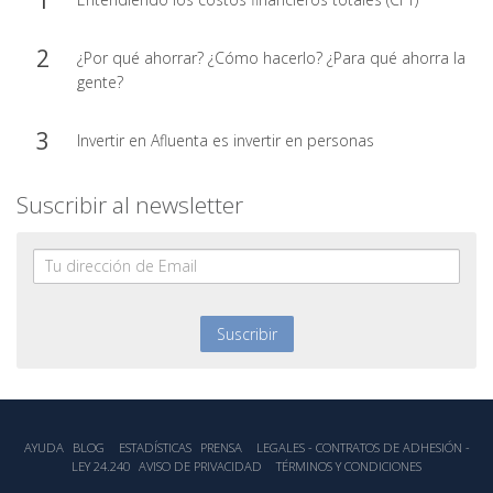
¿Por qué ahorrar? ¿Cómo hacerlo? ¿Para qué ahorra la
gente?
Invertir en Afluenta es invertir en personas
Suscribir al newsletter
AYUDA
BLOG
ESTADÍSTICA‎S
PRENSA
LEGALES - CONTRATOS DE ADHESIÓN -
LEY 24.240
AVISO DE PRIVACIDAD
TÉRMINOS Y CONDICIONES