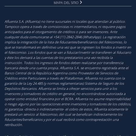
MAPA DEL SITIO
Afluenta S.A. (Afluenta) no tiene sucursales ni locales que atiendan al público.
Tampoco opera a través de comisionistas ni intermediarios, ni requiere pagos
anticipados para el otorgamiento de créditos o para ser inversores. Ante
cualquier duda comunicarse al +54 (11) 2842-2846 (WhatsApp). La registración
implica la integración de la lista de fiduciantes/beneficiarios del fideicomiso, lo
que se transformará en definitivo una vez que se ingresen los fondos a invertir en
el fideicomiso. Los fondos que se van a fiduciar/invertir se transfieren al fiduciario
y éste los derivará a las cuentas de los prestatarios una vez recibida la
instrucción. Todos los ingresos de fondos deben realizarse por transferencia
bancaria desde una cuenta propia. Afluenta S.A. se encuentra registrada ante el
Banco Central de la República Argentina como Proveedor de Servicios de
Créditos entre Particulares a través de Plataformas. Afluenta no cuenta con la
garantía de la Ley 24.485 (y normas reglamentarias) Sistema de Seguro de los
Depósitos Bancarios. Afluenta se limita a ofrecer servicios para unir a los
inversores y tomadores de crédito en general, no encontrándose autorizada a
operar como entidad financiera por el BCRA. Afluenta no asume responsabilidad
o riesgo alguno por las operaciones entre inversores y tomadores de los créditos,
ni garantiza -directa o indirectamente- el cobro de estos. Afluenta solamente le
prestará un servicio al fideicomiso, del cual se benefician indirectamente los
fiduciantes/beneficiarios y por el cual recibirá como contraprestación una
retribución.