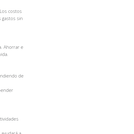
 Los costos
 gastos sin
a. Ahorrar e
vida.
pendiendo de
epender
ctividades
e ayudará a