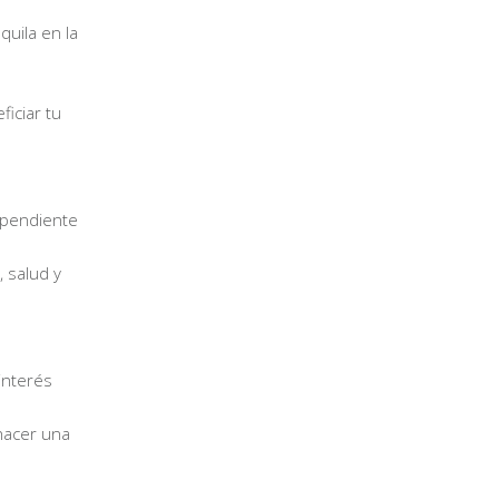
quila en la
iciar tu
ependiente
, salud y
interés
hacer una