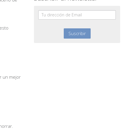
uesto
er un mejor
horrar.