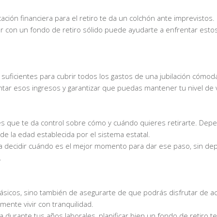
cación financiera para el retiro te da un colchón ante imprevistos.
r con un fondo de retiro sólido puede ayudarte a enfrentar estos
 suficientes para cubrir todos los gastos de una jubilación cómod
ntar esos ingresos y garantizar que puedas mantener tu nivel de 
o es que te da control sobre cómo y cuándo quieres retirarte. De
de la edad establecida por el sistema estatal.
para decidir cuándo es el mejor momento para dar ese paso, sin d
.
 básicos, sino también de asegurarte de que podrás disfrutar de a
mente vivir con tranquilidad.
durante tus años laborales, planificar bien un fondo de retiro t