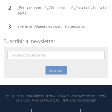
¿Por qué ahorrar? ¿Cómo hacerlo? ¿Para qué ahorra la
gente?
Invertir en Afluenta es invertir en personas
Suscribir al newsletter
AYUDA
BLOG
ESTADÍSTICA‎S
PRENSA
LEGALES - CONTRATOS DE ADHESIÓN -
LEY 24.240
AVISO DE PRIVACIDAD
TÉRMINOS Y CONDICIONES