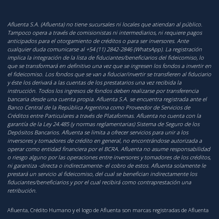
Afluenta S.A. (Afluenta) no tiene sucursales ni locales que atiendan al público.
Tampoco opera a través de comisionistas ni intermediarios, ni requiere pagos
anticipados para el otorgamiento de créditos o para ser inversores. Ante
cualquier duda comunicarse al +54 (11) 2842-2846 (WhatsApp). La registración
implica la integración de la lista de fiduciantes/beneficiarios del fideicomiso, lo
que se transformará en definitivo una vez que se ingresen los fondos a invertir en
el fideicomiso. Los fondos que se van a fiduciar/invertir se transfieren al fiduciario
y éste los derivará a las cuentas de los prestatarios una vez recibida la
instrucción. Todos los ingresos de fondos deben realizarse por transferencia
bancaria desde una cuenta propia. Afluenta S.A. se encuentra registrada ante el
Banco Central de la República Argentina como Proveedor de Servicios de
Créditos entre Particulares a través de Plataformas. Afluenta no cuenta con la
garantía de la Ley 24.485 (y normas reglamentarias) Sistema de Seguro de los
Depósitos Bancarios. Afluenta se limita a ofrecer servicios para unir a los
inversores y tomadores de crédito en general, no encontrándose autorizada a
operar como entidad financiera por el BCRA. Afluenta no asume responsabilidad
o riesgo alguno por las operaciones entre inversores y tomadores de los créditos,
ni garantiza -directa o indirectamente- el cobro de estos. Afluenta solamente le
prestará un servicio al fideicomiso, del cual se benefician indirectamente los
fiduciantes/beneficiarios y por el cual recibirá como contraprestación una
retribución.
Afluenta, Crédito Humano y el logo de Afluenta son marcas registradas de Afluenta