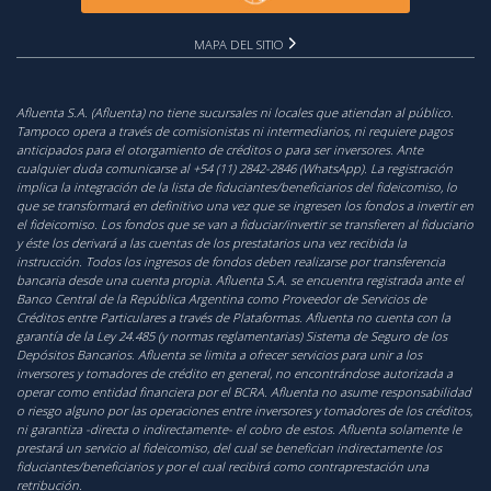
MAPA DEL SITIO
Afluenta S.A. (Afluenta) no tiene sucursales ni locales que atiendan al público.
Tampoco opera a través de comisionistas ni intermediarios, ni requiere pagos
anticipados para el otorgamiento de créditos o para ser inversores. Ante
cualquier duda comunicarse al +54 (11) 2842-2846 (WhatsApp). La registración
implica la integración de la lista de fiduciantes/beneficiarios del fideicomiso, lo
que se transformará en definitivo una vez que se ingresen los fondos a invertir en
el fideicomiso. Los fondos que se van a fiduciar/invertir se transfieren al fiduciario
y éste los derivará a las cuentas de los prestatarios una vez recibida la
instrucción. Todos los ingresos de fondos deben realizarse por transferencia
bancaria desde una cuenta propia. Afluenta S.A. se encuentra registrada ante el
Banco Central de la República Argentina como Proveedor de Servicios de
Créditos entre Particulares a través de Plataformas. Afluenta no cuenta con la
garantía de la Ley 24.485 (y normas reglamentarias) Sistema de Seguro de los
Depósitos Bancarios. Afluenta se limita a ofrecer servicios para unir a los
inversores y tomadores de crédito en general, no encontrándose autorizada a
operar como entidad financiera por el BCRA. Afluenta no asume responsabilidad
o riesgo alguno por las operaciones entre inversores y tomadores de los créditos,
ni garantiza -directa o indirectamente- el cobro de estos. Afluenta solamente le
prestará un servicio al fideicomiso, del cual se benefician indirectamente los
fiduciantes/beneficiarios y por el cual recibirá como contraprestación una
retribución.