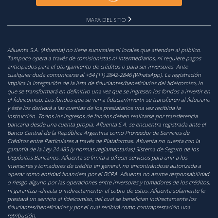
MAPA DEL SITIO
Afluenta S.A. (Afluenta) no tiene sucursales ni locales que atiendan al público.
Tampoco opera a través de comisionistas ni intermediarios, ni requiere pagos
anticipados para el otorgamiento de créditos o para ser inversores. Ante
cualquier duda comunicarse al +54 (11) 2842-2846 (WhatsApp). La registración
implica la integración de la lista de fiduciantes/beneficiarios del fideicomiso, lo
que se transformará en definitivo una vez que se ingresen los fondos a invertir en
el fideicomiso. Los fondos que se van a fiduciar/invertir se transfieren al fiduciario
y éste los derivará a las cuentas de los prestatarios una vez recibida la
instrucción. Todos los ingresos de fondos deben realizarse por transferencia
bancaria desde una cuenta propia. Afluenta S.A. se encuentra registrada ante el
Banco Central de la República Argentina como Proveedor de Servicios de
Créditos entre Particulares a través de Plataformas. Afluenta no cuenta con la
garantía de la Ley 24.485 (y normas reglamentarias) Sistema de Seguro de los
Depósitos Bancarios. Afluenta se limita a ofrecer servicios para unir a los
inversores y tomadores de crédito en general, no encontrándose autorizada a
operar como entidad financiera por el BCRA. Afluenta no asume responsabilidad
o riesgo alguno por las operaciones entre inversores y tomadores de los créditos,
ni garantiza -directa o indirectamente- el cobro de estos. Afluenta solamente le
prestará un servicio al fideicomiso, del cual se benefician indirectamente los
fiduciantes/beneficiarios y por el cual recibirá como contraprestación una
retribución.