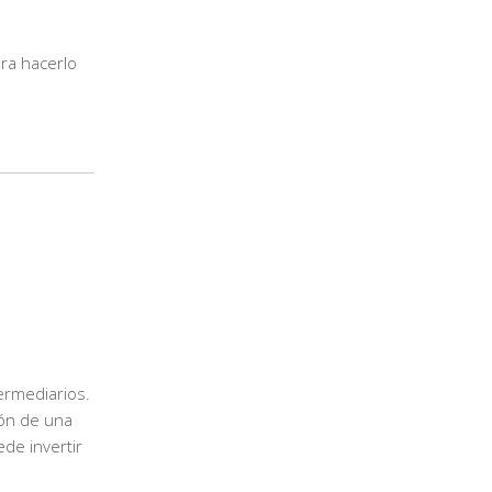
ra hacerlo
ermediarios.
ión de una
ede invertir