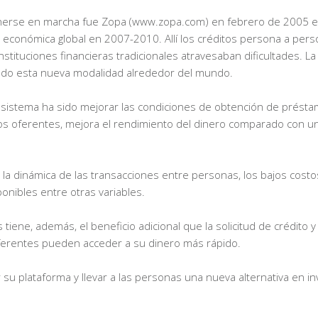
nerse en marcha fue Zopa (www.zopa.com) en febrero de 2005 e
is económica global en 2007-2010. Allí los créditos persona a per
tituciones financieras tradicionales atravesaban dificultades. La 
icado esta nueva modalidad alrededor del mundo.
te sistema ha sido mejorar las condiciones de obtención de prést
 los oferentes, mejora el rendimiento del dinero comparado con u
 la dinámica de las transacciones entre personas, los bajos cost
onibles entre otras variables.
iene, además, el beneficio adicional que la solicitud de crédito y 
 oferentes pueden acceder a su dinero más rápido.
su plataforma y llevar a las personas una nueva alternativa en in