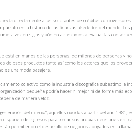
 conecta directamente a los solicitantes de créditos con inversor
or párrafo en la historia de las finanzas alrededor del mundo. Los
imera vez en siglos y aún no alcanzamos a evaluar las consecuen
ue está en manos de las personas, de millones de personas y no
ilos de esos productos tanto así como los actores que los provee
 no es una moda pasajera.
ciamiento colectivo como la industria discográfica subestimo la i
a organización pequeña podría hacer ni mejor ni de forma más ec
ucedería de manera veloz.
generación del milenio”, aquellos nacidos a partir del año 1981, e
 disponen de ingresos para tomar sus propias decisiones en ma
 están permitiendo el desarrollo de negocios apoyados en la llam