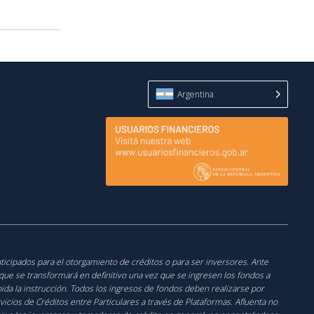
Argentina
nticipados para el otorgamiento de créditos o para ser inversores. Ante
o que se transformará en definitivo una vez que se ingresen los fondos a
cibida la instrucción. Todos los ingresos de fondos deben realizarse por
icios de Créditos entre Particulares a través de Plataformas. Afluenta no