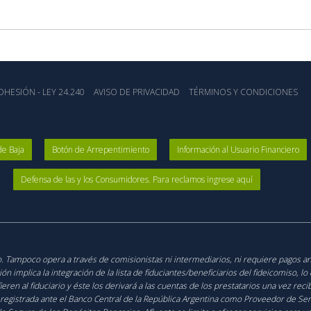
HESIÓN - LEY 24.240
AVISO DE PRIVACIDAD
TÉRMINOS Y CONDICIONES
de Baja
Botón de Arrepentimiento
Información al Usuario Financiero
Defensa de las y los Consumidores. Para reclamos ingrese aquí
ico. Tampoco opera a través de comisionistas ni intermediarios, ni requiere pagos a
 implica la integración de la lista de fiduciantes/beneficiarios del fideicomiso, l
fieren al fiduciario y éste los derivará a las cuentas de los prestatarios una vez re
 registrada ante el Banco Central de la República Argentina como Proveedor de Serv