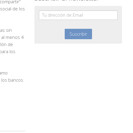
“compartir”
ocial de los
as sin
 al menos 4
llón de
para los
lamo
 los bancos