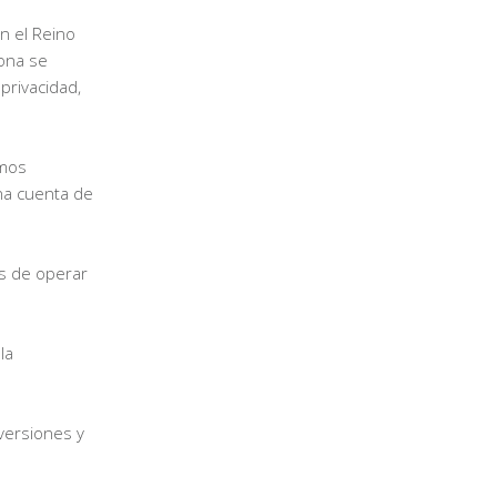
n el Reino
sona se
privacidad,
amos
na cuenta de
os de operar
la
versiones y