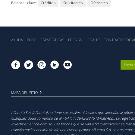
Palabras clave:
Créditos
Solicitantes
Oferentes
AYUDA
BLOG
ESTADÍSTICA‎S
PRENSA
LEGALES - CONTRATOS DE AD
Botón 
MAPA DEL SITIO
Afluenta S.A. (Afluenta) no tiene sucursales ni locales que atiendan al públ
cualquier duda comunicarse al +54 (11) 2842-2846 (WhatsApp). La registración
invertir en el fideicomiso. Los fondos que se van a fiduciar/invertir se trans
transferencia bancaria desde una cuenta propia. Afluenta S.A. se encuentra