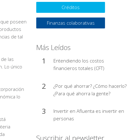
Créditos
es que poseen
Finanzas colaborativas
 productos
cias de tal
Más Leídos
 de las
Entendiendo los costos
n. Lo único
financieros totales (CFT)
¿Por qué ahorrar? ¿Cómo hacerlo?
ncorporación
¿Para qué ahorra la gente?
onómica lo
Invertir en Afluenta es invertir en
personas
stá
teria
ada
Suscribir al newsletter