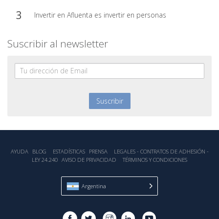
Invertir en Afluenta es invertir en personas
Suscribir al newsletter
AYUDA
BLOG
ESTADÍSTICA‎S
PRENSA
LEGALES - CONTRATOS DE ADHESIÓN -
LEY 24.240
AVISO DE PRIVACIDAD
TÉRMINOS Y CONDICIONES
Argentina