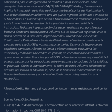
anticipados para el otorgamiento de créditos o para ser inversores. Ante
cualquier duda comunicarse al +54 (11) 2842-2846 (WhatsApp). La registración
implica la integración de la lista de fiduciantes/beneficiarios del fideicomiso, lo
que se transformará en definitivo una vez que se ingresen los fondos a invertir en
el fideicomiso. Los fondos que se van a fiduciar/invertir se transfieren al fiduciario
y éste los derivará a las cuentas de los prestatarios una vez recibida la
instrucción. Todos los ingresos de fondos deben realizarse por transferencia
bancaria desde una cuenta propia. Afluenta S.A. se encuentra registrada ante el
Banco Central de la República Argentina como Proveedor de Servicios de
Créditos entre Particulares a través de Plataformas. Afluenta no cuenta con la
garantía de la Ley 24.485 (y normas reglamentarias) Sistema de Seguro de los
Depósitos Bancarios. Afluenta se limita a ofrecer servicios para unir a los
inversores y tomadores de crédito en general, no encontrándose autorizada a
operar como entidad financiera por el BCRA. Afluenta no asume responsabilidad
o riesgo alguno por las operaciones entre inversores y tomadores de los créditos,
ni garantiza -directa o indirectamente- el cobro de estos. Afluenta solamente le
prestará un servicio al fideicomiso, del cual se benefician indirectamente los
fiduciantes/beneficiarios y por el cual recibirá como contraprestación una
retribución.
Afluenta, Crédito Humano y el logo de Afluenta son marcas registradas de Afluenta
S.A.
Buenos Aires, CABA. Argentina.
+54 (11) 2842-2846 (WhatsApp)
– Correo electrónico de contacto:
info@afluenta.com
Información Impositiva: CUIT 30-71178121-4.