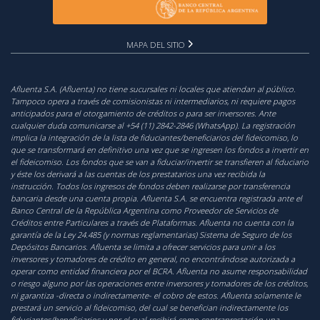
MAPA DEL SITIO
Afluenta S.A. (Afluenta) no tiene sucursales ni locales que atiendan al público.
Tampoco opera a través de comisionistas ni intermediarios, ni requiere pagos
anticipados para el otorgamiento de créditos o para ser inversores. Ante
cualquier duda comunicarse al +54 (11) 2842-2846 (WhatsApp). La registración
implica la integración de la lista de fiduciantes/beneficiarios del fideicomiso, lo
que se transformará en definitivo una vez que se ingresen los fondos a invertir en
el fideicomiso. Los fondos que se van a fiduciar/invertir se transfieren al fiduciario
y éste los derivará a las cuentas de los prestatarios una vez recibida la
instrucción. Todos los ingresos de fondos deben realizarse por transferencia
bancaria desde una cuenta propia. Afluenta S.A. se encuentra registrada ante el
Banco Central de la República Argentina como Proveedor de Servicios de
Créditos entre Particulares a través de Plataformas. Afluenta no cuenta con la
garantía de la Ley 24.485 (y normas reglamentarias) Sistema de Seguro de los
Depósitos Bancarios. Afluenta se limita a ofrecer servicios para unir a los
inversores y tomadores de crédito en general, no encontrándose autorizada a
operar como entidad financiera por el BCRA. Afluenta no asume responsabilidad
o riesgo alguno por las operaciones entre inversores y tomadores de los créditos,
ni garantiza -directa o indirectamente- el cobro de estos. Afluenta solamente le
prestará un servicio al fideicomiso, del cual se benefician indirectamente los
fiduciantes/beneficiarios y por el cual recibirá como contraprestación una