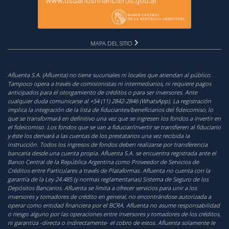
MAPA DEL SITIO
Afluenta S.A. (Afluenta) no tiene sucursales ni locales que atiendan al público.
Tampoco opera a través de comisionistas ni intermediarios, ni requiere pagos
anticipados para el otorgamiento de créditos o para ser inversores. Ante
cualquier duda comunicarse al +54 (11) 2842-2846 (WhatsApp). La registración
implica la integración de la lista de fiduciantes/beneficiarios del fideicomiso, lo
que se transformará en definitivo una vez que se ingresen los fondos a invertir en
el fideicomiso. Los fondos que se van a fiduciar/invertir se transfieren al fiduciario
y éste los derivará a las cuentas de los prestatarios una vez recibida la
instrucción. Todos los ingresos de fondos deben realizarse por transferencia
bancaria desde una cuenta propia. Afluenta S.A. se encuentra registrada ante el
Banco Central de la República Argentina como Proveedor de Servicios de
Créditos entre Particulares a través de Plataformas. Afluenta no cuenta con la
garantía de la Ley 24.485 (y normas reglamentarias) Sistema de Seguro de los
Depósitos Bancarios. Afluenta se limita a ofrecer servicios para unir a los
inversores y tomadores de crédito en general, no encontrándose autorizada a
operar como entidad financiera por el BCRA. Afluenta no asume responsabilidad
o riesgo alguno por las operaciones entre inversores y tomadores de los créditos,
ni garantiza -directa o indirectamente- el cobro de estos. Afluenta solamente le