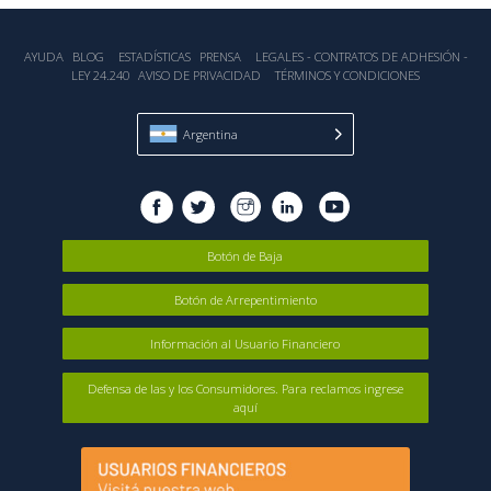
AYUDA
BLOG
ESTADÍSTICA‎S
PRENSA
LEGALES - CONTRATOS DE ADHESIÓN -
LEY 24.240
AVISO DE PRIVACIDAD
TÉRMINOS Y CONDICIONES
Argentina
Botón de Baja
Botón de Arrepentimiento
Información al Usuario Financiero
Defensa de las y los Consumidores. Para reclamos ingrese
aquí