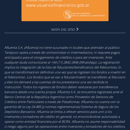
MAPA DEL SITIO
Afluenta S.A. (Afluenta) no tiene sucursales ni locales que atiendan al público.
Tampoco opera a través de comisionistas ni intermediarios, ni requiere pagos
anticipados para el otorgamiento de créditos o para ser inversores. Ante
cualquier duda comunicarse al +54 (11) 2842-2846 (WhatsApp). La registración
implica la integración de la lista de fiduciantes/beneficiarios del fideicomiso, lo
que se transformará en definitivo una vez que se ingresen los fondos a invertir en
el fideicomiso. Los fondos que se van a fiduciar/invertir se transfieren al fiduciario
y éste los derivará a las cuentas de los prestatarios una vez recibida la
instrucción. Todos los ingresos de fondos deben realizarse por transferencia
bancaria desde una cuenta propia. Afluenta S.A. se encuentra registrada ante el
Banco Central de la República Argentina como Proveedor de Servicios de
Créditos entre Particulares a través de Plataformas. Afluenta no cuenta con la
garantía de la Ley 24.485 (y normas reglamentarias) Sistema de Seguro de los
Depósitos Bancarios. Afluenta se limita a ofrecer servicios para unir a los
inversores y tomadores de crédito en general, no encontrándose autorizada a
operar como entidad financiera por el BCRA. Afluenta no asume responsabilidad
o riesgo alguno por las operaciones entre inversores y tomadores de los créditos,